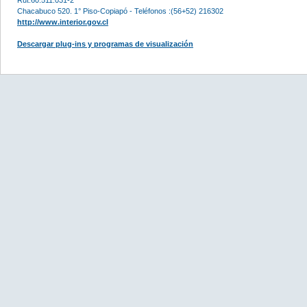
Chacabuco 520. 1° Piso-Copiapó - Teléfonos :(56+52) 216302
http://www.interior.gov.cl
Descargar plug-ins y programas de visualización