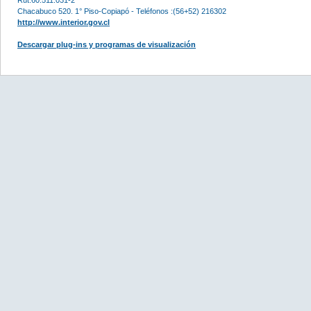
Chacabuco 520. 1° Piso-Copiapó - Teléfonos :(56+52) 216302
http://www.interior.gov.cl
Descargar plug-ins y programas de visualización