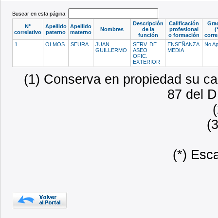
Buscar en esta página:
Descripción
Calificación
Gra
N°
Apellido
Apellido
Nombres
de la
profesional
(
correlativo
paterno
materno
función
o formación
corr
1
OLMOS
SEURA
JUAN
SERV. DE
ENSEÑANZA
No Ap
GUILLERMO
ASEO
MEDIA
OFIC.
EXTERIOR
(1) Conserva en propiedad su car
87 del D
(
(*) Esc