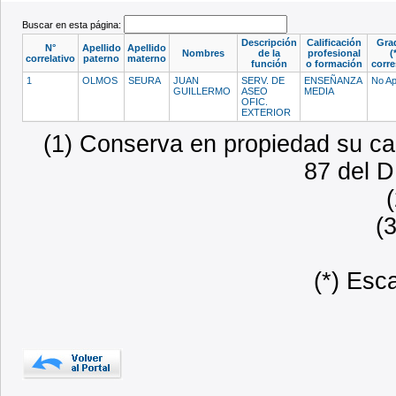
Buscar en esta página:
Descripción
Calificación
Gra
N°
Apellido
Apellido
Nombres
de la
profesional
(
correlativo
paterno
materno
función
o formación
corr
1
OLMOS
SEURA
JUAN
SERV. DE
ENSEÑANZA
No Ap
GUILLERMO
ASEO
MEDIA
OFIC.
EXTERIOR
(1) Conserva en propiedad su car
87 del D
(
(*) Esc