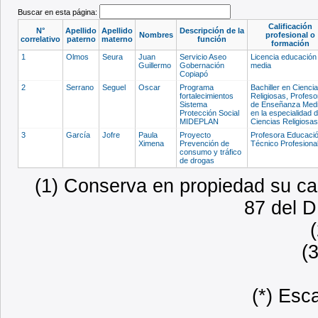
Buscar en esta página:
Calificación
N°
Apellido
Apellido
Descripción de la
Nombres
profesional o
correlativo
paterno
materno
función
formación
1
Olmos
Seura
Juan
Servicio Aseo
Licencia educación
Guillermo
Gobernación
media
Copiapó
2
Serrano
Seguel
Oscar
Programa
Bachiller en Cienci
fortalecimientos
Religiosas, Profeso
Sistema
de Enseñanza Med
Protección Social
en la especialidad 
MIDEPLAN
Ciencias Religiosa
3
García
Jofre
Paula
Proyecto
Profesora Educaci
Ximena
Prevención de
Técnico Profesiona
consumo y tráfico
de drogas
(1) Conserva en propiedad su car
87 del D
(
(*) Esc