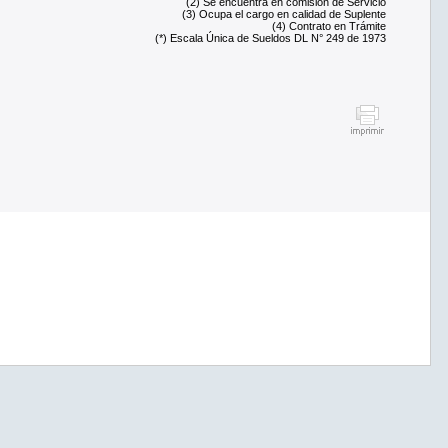
(2) Se encuentra en comisión de Servicio
(3) Ocupa el cargo en calidad de Suplente
(4) Contrato en Trámite
(*) Escala Única de Sueldos DL N° 249 de 1973