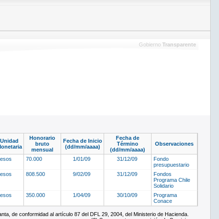
Gobierno
Transparente
Honorario
Fecha de
Unidad
Fecha de Inicio
bruto
Término
Observaciones
onetaria
(dd/mm/aaaa)
mensual
(dd/mm/aaaa)
pesos
70.000
1/01/09
31/12/09
Fondo
presupuestario
pesos
808.500
9/02/09
31/12/09
Fondos
Programa Chile
Solidario
pesos
350.000
1/04/09
30/10/09
Programa
Conace
ta, de conformidad al artículo 87 del DFL 29, 2004, del Ministerio de Hacienda.