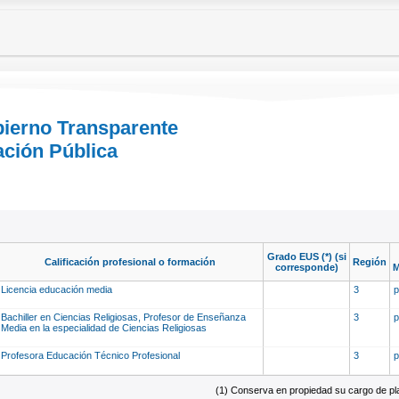
bierno Transparente
ación Pública
Grado EUS (*) (si
Calificación profesional o formación
Región
corresponde)
M
Licencia educación media
3
Bachiller en Ciencias Religiosas, Profesor de Enseñanza
3
Media en la especialidad de Ciencias Religiosas
Profesora Educación Técnico Profesional
3
(1) Conserva en propiedad su cargo de plan