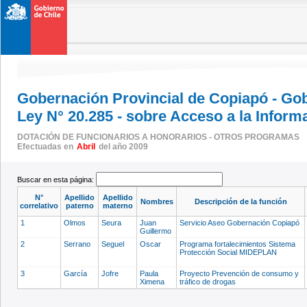
Gobernación Provincial de Copiapó - Go
Ley N° 20.285 - sobre Acceso a la Inform
DOTACIÓN DE FUNCIONARIOS A HONORARIOS - OTROS PROGRAMAS
Efectuadas en
Abril
del año 2009
Buscar en esta página:
N°
Apellido
Apellido
Nombres
Descripción de la función
correlativo
paterno
materno
1
Olmos
Seura
Juan
Servicio Aseo Gobernación Copiapó
Guillermo
2
Serrano
Seguel
Oscar
Programa fortalecimientos Sistema
Protección Social MIDEPLAN
3
García
Jofre
Paula
Proyecto Prevención de consumo y
Ximena
tráfico de drogas