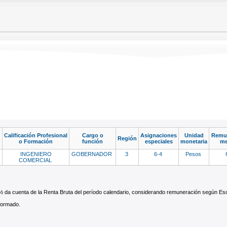
Calificación Profesional
Cargo o
Asignaciones
Unidad
Remun
Región
o Formación
función
especiales
monetaria
me
INGENIERO
GOBERNADOR
3
6-4
Pesos
COMERCIAL
½ da cuenta de la Renta Bruta del período calendario, considerando remuneración según E
nformado.