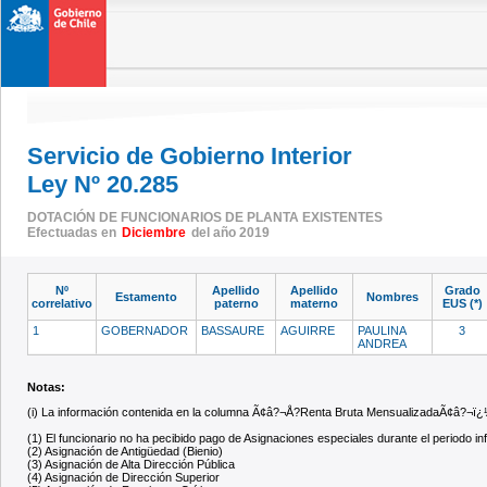
Servicio de Gobierno Interior
Ley Nº 20.285
DOTACIÓN DE FUNCIONARIOS DE PLANTA EXISTENTES
Efectuadas en
Diciembre
del año 2019
Nº
Apellido
Apellido
Grado
Estamento
Nombres
correlativo
paterno
materno
EUS (*)
1
GOBERNADOR
BASSAURE
AGUIRRE
PAULINA
3
ANDREA
Notas:
(i) La información contenida en la columna Ã¢â?¬Å?Renta Bruta MensualizadaÃ¢â?¬ï¿
(1) El funcionario no ha pecibido pago de Asignaciones especiales durante el periodo i
(2) Asignación de Antigüedad (Bienio)
(3) Asignación de Alta Dirección Pública
(4) Asignación de Dirección Superior