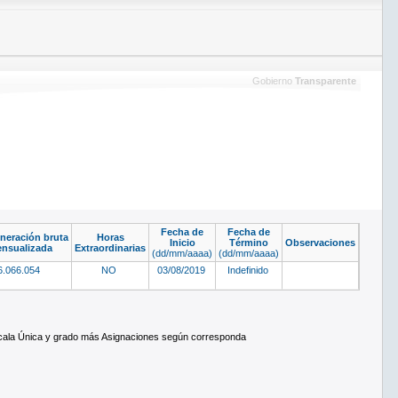
Gobierno
Transparente
Fecha de
Fecha de
eración bruta
Horas
Inicio
Término
Observaciones
nsualizada
Extraordinarias
(dd/mm/aaaa)
(dd/mm/aaaa)
6.066.054
NO
03/08/2019
Indefinido
scala Única y grado más Asignaciones según corresponda