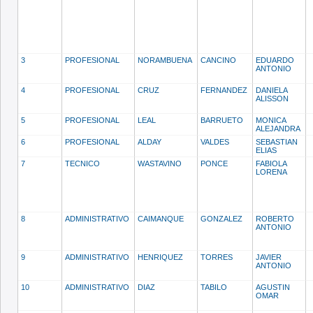
3
PROFESIONAL
NORAMBUENA
CANCINO
EDUARDO
ANTONIO
4
PROFESIONAL
CRUZ
FERNANDEZ
DANIELA
ALISSON
5
PROFESIONAL
LEAL
BARRUETO
MONICA
ALEJANDRA
6
PROFESIONAL
ALDAY
VALDES
SEBASTIAN
ELIAS
7
TECNICO
WASTAVINO
PONCE
FABIOLA
LORENA
8
ADMINISTRATIVO
CAIMANQUE
GONZALEZ
ROBERTO
ANTONIO
9
ADMINISTRATIVO
HENRIQUEZ
TORRES
JAVIER
ANTONIO
10
ADMINISTRATIVO
DIAZ
TABILO
AGUSTIN
OMAR