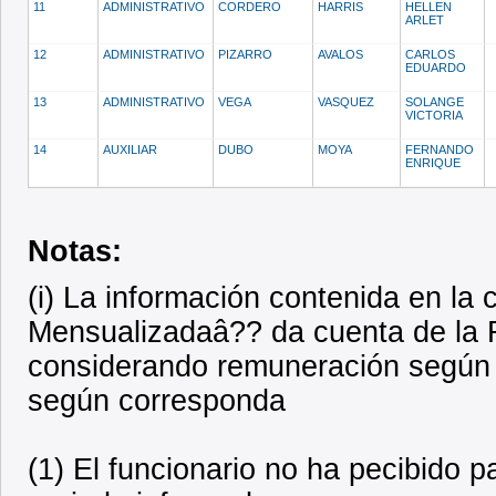
11
ADMINISTRATIVO
CORDERO
HARRIS
HELLEN
ARLET
12
ADMINISTRATIVO
PIZARRO
AVALOS
CARLOS
EDUARDO
13
ADMINISTRATIVO
VEGA
VASQUEZ
SOLANGE
VICTORIA
14
AUXILIAR
DUBO
MOYA
FERNANDO
ENRIQUE
Notas:
(i) La información contenida en l
Mensualizadaâ?? da cuenta de la R
considerando remuneración según 
según corresponda
(1) El funcionario no ha pecibido 