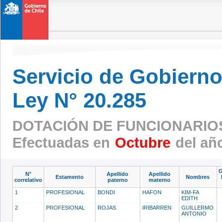
Servicio de Gobierno 
Ley N° 20.285
DOTACIÓN DE FUNCIONARIOS
Efectuadas en
Octubre
del añ
G
N°
Apellido
Apellido
Estamento
Nombres
correlativo
paterno
materno
1
PROFESIONAL
BONDI
HAFON
KIM-FA
EDITH
2
PROFESIONAL
ROJAS
IRIBARREN
GUILLERMO
ANTONIO