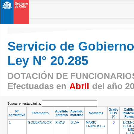
Servicio de Gobierno 
Ley N° 20.285
DOTACIÓN DE FUNCIONARIOS
Efectuadas en
Abril
del año 2
Buscar en esta página:
Grado
Califi
N°
Apellido
Apellido
Estamento
Nombres
EUS
Profesi
correlativo
paterno
materno
(*)
Forma
1
GOBERNADOR
RIVAS
SILVA
MARIO
3
LICENC
FRANCISCO
EDUC
MED
TEC