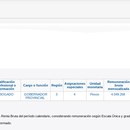
lificación
Remuneración
Asignaciones
Unidad
ofesional o
Cargo o función
Región
bruta
especiales
monetaria
ormación
mensualizada
BOGADO
GOBERNADOR
3
4
Pesos
4.049.268
PROVINCIAL
 la Renta Bruta del período calendario, considerando remuneración según Escala Única y g
nformado.