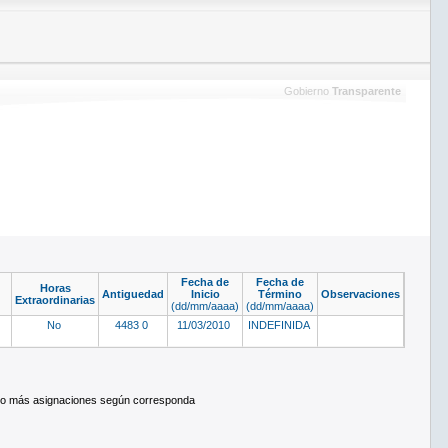
Gobierno
Transparente
Fecha de
Fecha de
Horas
Antiguedad
Inicio
Término
Observaciones
Extraordinarias
(dd/mm/aaaa)
(dd/mm/aaaa)
No
4483 0
11/03/2010
INDEFINIDA
rado más asignaciones según corresponda