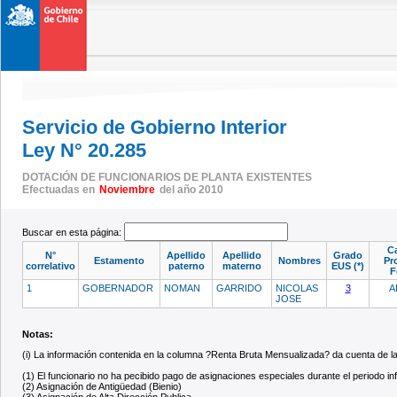
Servicio de Gobierno Interior
Ley N° 20.285
DOTACIÓN DE FUNCIONARIOS DE PLANTA EXISTENTES
Efectuadas en
Noviembre
del año 2010
Buscar en esta página:
Ca
N°
Apellido
Apellido
Grado
Estamento
Nombres
Pr
correlativo
paterno
materno
EUS (*)
F
1
GOBERNADOR
NOMAN
GARRIDO
NICOLAS
3
A
JOSE
Notas:
(i) La información contenida en la columna ?Renta Bruta Mensualizada? da cuenta de
(1) El funcionario no ha pecibido pago de asignaciones especiales durante el periodo i
(2) Asignación de Antigüedad (Bienio)
(3) Asignación de Alta Dirección Publica