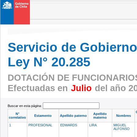
Servicio de Gobierno 
Ley N° 20.285
DOTACIÓN DE FUNCIONARIO
Efectuadas en
Julio
del año 2
Buscar en esta página:
N°
Apellido
Estamento
Apellido paterno
Nombres
correlativo
materno
1
PROFESIONAL
EDWARDS
LIRA
MIGUEL
ALFONSO