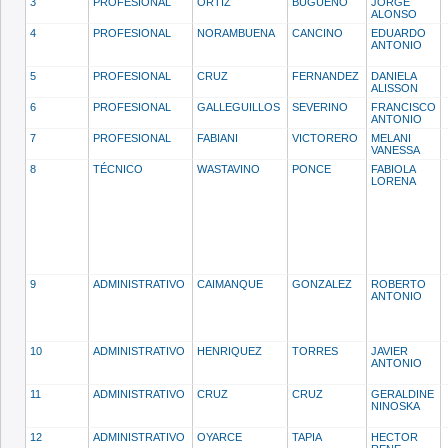
3
PROFESIONAL
ORTIZ
BUGUEÑO
JORGE
ALONSO
4
PROFESIONAL
NORAMBUENA
CANCINO
EDUARDO
ANTONIO
5
PROFESIONAL
CRUZ
FERNANDEZ
DANIELA
ALISSON
6
PROFESIONAL
GALLEGUILLOS
SEVERINO
FRANCISCO
ANTONIO
7
PROFESIONAL
FABIANI
VICTORERO
MELANI
VANESSA
8
TÉCNICO
WASTAVINO
PONCE
FABIOLA
LORENA
9
ADMINISTRATIVO
CAIMANQUE
GONZALEZ
ROBERTO
ANTONIO
10
ADMINISTRATIVO
HENRIQUEZ
TORRES
JAVIER
ANTONIO
11
ADMINISTRATIVO
CRUZ
CRUZ
GERALDINE
NINOSKA
12
ADMINISTRATIVO
OYARCE
TAPIA
HECTOR