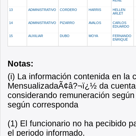
RENE
13
ADMINISTRATIVO
CORDERO
HARRIS
HELLEN
ARLET
14
ADMINISTRATIVO
PIZARRO
AVALOS
CARLOS
EDUARDO
15
AUXILIAR
DUBO
MOYA
FERNANDO
ENRIQUE
Notas:
(i) La información contenida en l
MensualizadaÃ¢â?¬ï¿½ da cuenta d
considerando remuneración según
según corresponda
(1) El funcionario no ha pecibido 
el periodo informado.