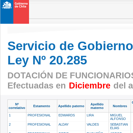
Servicio de Gobierno 
Ley Nº 20.285
DOTACIÓN DE FUNCIONARIO
Efectuadas en
Diciembre
del 
Nº
Apellido
Estamento
Apellido paterno
Nombres
correlativo
materno
1
PROFESIONAL
EDWARDS
LIRA
MIGUEL
ALFONSO
2
PROFESIONAL
ALDAY
VALDES
SEBASTIAN
ELIAS