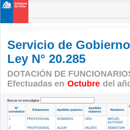
Servicio de Gobierno 
Ley N° 20.285
DOTACIÓN DE FUNCIONARIO
Efectuadas en
Octubre
del añ
Buscar en esta página:
N°
Apellido
Estamento
Apellido paterno
Nombres
correlativo
materno
1
PROFESIONAL
EDWARDS
LIRA
MIGUEL
ALFONSO
2
PROFESIONAL
ALDAY
VALDES
SEBASTIAN