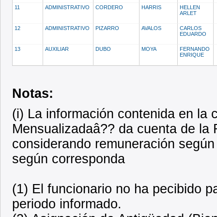
11
ADMINISTRATIVO
CORDERO
HARRIS
HELLEN
ARLET
12
ADMINISTRATIVO
PIZARRO
AVALOS
CARLOS
EDUARDO
13
AUXILIAR
DUBO
MOYA
FERNANDO
ENRIQUE
Notas:
(i) La información contenida en l
Mensualizadaâ?? da cuenta de la R
considerando remuneración según 
según corresponda
(1) El funcionario no ha pecibido 
periodo informado.