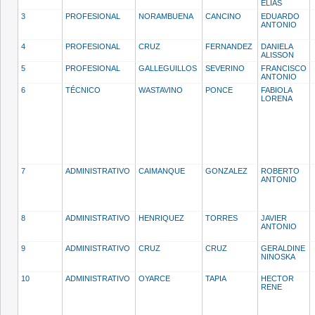
ELIAS
3
PROFESIONAL
NORAMBUENA
CANCINO
EDUARDO
ANTONIO
4
PROFESIONAL
CRUZ
FERNANDEZ
DANIELA
ALISSON
5
PROFESIONAL
GALLEGUILLOS
SEVERINO
FRANCISCO
ANTONIO
6
TÉCNICO
WASTAVINO
PONCE
FABIOLA
LORENA
7
ADMINISTRATIVO
CAIMANQUE
GONZALEZ
ROBERTO
ANTONIO
8
ADMINISTRATIVO
HENRIQUEZ
TORRES
JAVIER
ANTONIO
9
ADMINISTRATIVO
CRUZ
CRUZ
GERALDINE
NINOSKA
10
ADMINISTRATIVO
OYARCE
TAPIA
HECTOR
RENE