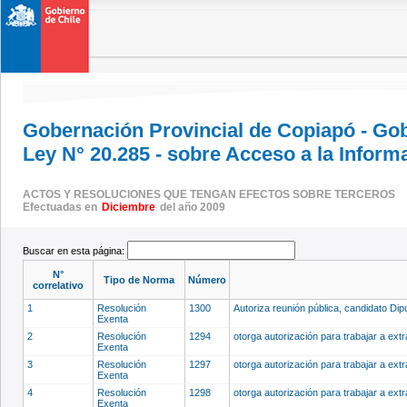
Gobernación Provincial de Copiapó - Go
Ley N° 20.285 - sobre Acceso a la Inform
ACTOS Y RESOLUCIONES QUE TENGAN EFECTOS SOBRE TERCEROS
Efectuadas en
Diciembre
del año 2009
Buscar en esta página:
N°
Tipo de Norma
Número
correlativo
1
Resolución
1300
Autoriza reunión pública, candidato D
Exenta
2
Resolución
1294
otorga autorización para trabajar a ext
Exenta
3
Resolución
1297
otorga autorización para trabajar a ext
Exenta
4
Resolución
1298
otorga autorización para trabajar a ext
Exenta