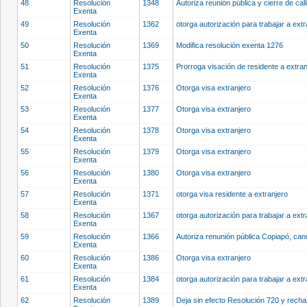
48
Resolución
1348
Autoriza reunión pública y cierre de cal
Exenta
49
Resolución
1362
otorga autorización para trabajar a ext
Exenta
50
Resolución
1369
Modifica resolución exenta 1276
Exenta
51
Resolución
1375
Prorroga visación de residente a extra
Exenta
52
Resolución
1376
Otorga visa extranjero
Exenta
53
Resolución
1377
Otorga visa extranjero
Exenta
54
Resolución
1378
Otorga visa extranjero
Exenta
55
Resolución
1379
Otorga visa extranjero
Exenta
56
Resolución
1380
Otorga visa extranjero
Exenta
57
Resolución
1371
otorga visa residente a extranjero
Exenta
58
Resolución
1367
otorga autorización para trabajar a ext
Exenta
59
Resolución
1366
Autoriza renunión pública Copiapó, can
Exenta
60
Resolución
1386
Otorga visa extranjero
Exenta
61
Resolución
1384
otorga autorización para trabajar a ext
Exenta
62
Resolución
1389
Deja sin efecto Resolución 720 y recha