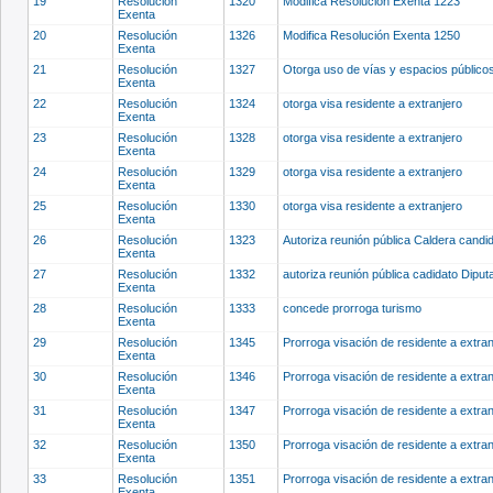
19
Resolución
1320
Modifica Resolución Exenta 1223
Exenta
20
Resolución
1326
Modifica Resolución Exenta 1250
Exenta
21
Resolución
1327
Otorga uso de vías y espacios público
Exenta
22
Resolución
1324
otorga visa residente a extranjero
Exenta
23
Resolución
1328
otorga visa residente a extranjero
Exenta
24
Resolución
1329
otorga visa residente a extranjero
Exenta
25
Resolución
1330
otorga visa residente a extranjero
Exenta
26
Resolución
1323
Autoriza reunión pública Caldera cand
Exenta
27
Resolución
1332
autoriza reunión pública cadidato Dip
Exenta
28
Resolución
1333
concede prorroga turismo
Exenta
29
Resolución
1345
Prorroga visación de residente a extra
Exenta
30
Resolución
1346
Prorroga visación de residente a extra
Exenta
31
Resolución
1347
Prorroga visación de residente a extra
Exenta
32
Resolución
1350
Prorroga visación de residente a extra
Exenta
33
Resolución
1351
Prorroga visación de residente a extra
Exenta