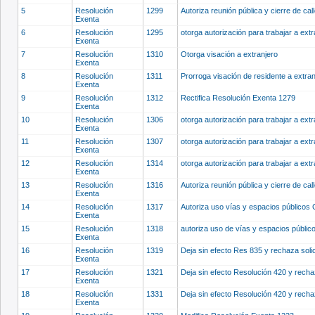
5
Resolución
1299
Autoriza reunión pública y cierre de ca
Exenta
6
Resolución
1295
otorga autorización para trabajar a ext
Exenta
7
Resolución
1310
Otorga visación a extranjero
Exenta
8
Resolución
1311
Prorroga visación de residente a extra
Exenta
9
Resolución
1312
Rectifica Resolución Exenta 1279
Exenta
10
Resolución
1306
otorga autorización para trabajar a ext
Exenta
11
Resolución
1307
otorga autorización para trabajar a ext
Exenta
12
Resolución
1314
otorga autorización para trabajar a ext
Exenta
13
Resolución
1316
Autoriza reunión pública y cierre de ca
Exenta
14
Resolución
1317
Autoriza uso vías y espacios públicos
Exenta
15
Resolución
1318
autoriza uso de vías y espacios públi
Exenta
16
Resolución
1319
Deja sin efecto Res 835 y rechaza soli
Exenta
17
Resolución
1321
Deja sin efecto Resolución 420 y recha
Exenta
18
Resolución
1331
Deja sin efecto Resolución 420 y recha
Exenta