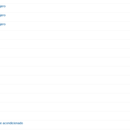
njero
njero
njero
o
ire acondicionado