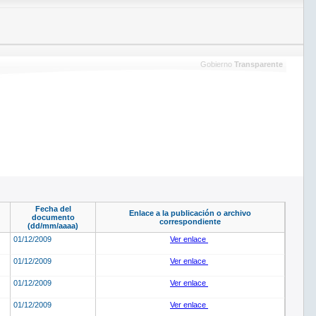
Gobierno
Transparente
Fecha del
Enlace a la publicación o archivo
documento
correspondiente
(dd/mm/aaaa)
01/12/2009
Ver enlace
01/12/2009
Ver enlace
01/12/2009
Ver enlace
01/12/2009
Ver enlace