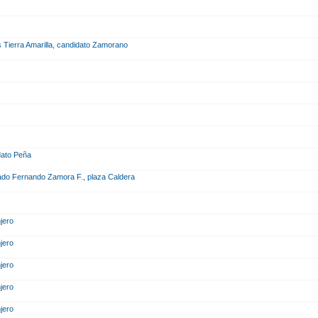
s Tierra Amarilla, candidato Zamorano
idato Peña
utado Fernando Zamora F., plaza Caldera
njero
njero
njero
njero
njero