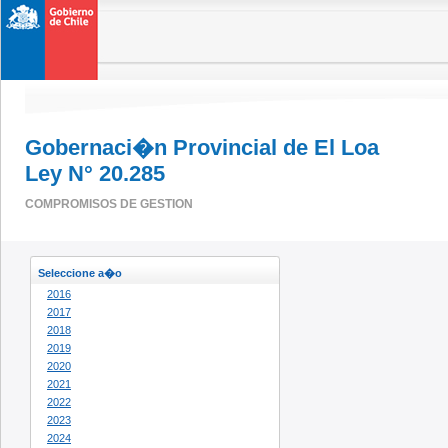
Gobernaci�n Provincial de El Loa
Ley N° 20.285
COMPROMISOS DE GESTION
Seleccione a�o
2016
2017
2018
2019
2020
2021
2022
2023
2024