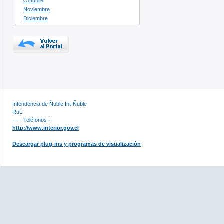
Octubre
Noviembre
Diciembre
Intendencia de Ñuble,Int-Ñuble
Rut:-
--- - Teléfonos :-
http://www.interior.gov.cl
Descargar plug-ins y programas de visualización