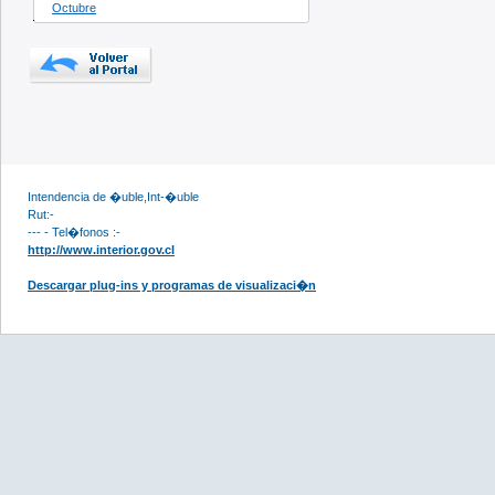
Octubre
Intendencia de �uble,Int-�uble
Rut:-
--- - Tel�fonos :-
http://www.interior.gov.cl
Descargar plug-ins y programas de visualizaci�n