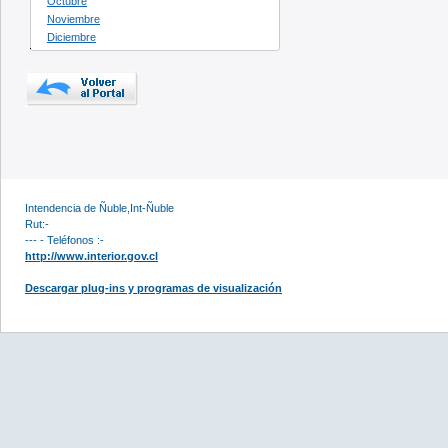
Octubre
Noviembre
Diciembre
Intendencia de Ñuble,Int-Ñuble
Rut:-
--- - Teléfonos :-
http://www.interior.gov.cl
Descargar plug-ins y programas de visualización