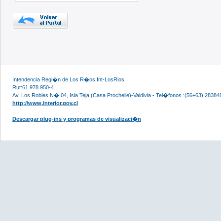
Intendencia Regi�n de Los R�os,Int-LosRios
Rut:61.978.950-4
Av. Los Robles N� 04, Isla Teja (Casa Prochelle)-Valdivia - Tel�fonos :(56+63) 28384
http://www.interior.gov.cl
Descargar plug-ins y programas de visualizaci�n