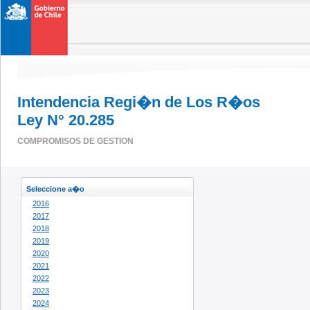
Intendencia Regi�n de Los R�os
Ley N° 20.285
COMPROMISOS DE GESTION
Seleccione a�o
2016
2017
2018
2019
2020
2021
2022
2023
2024