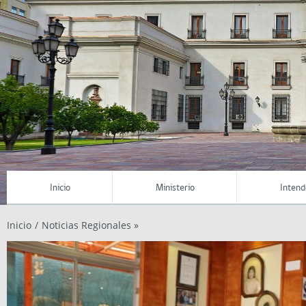
Inicio
Ministerio
Intend
Inicio
/
Noticias Regionales »